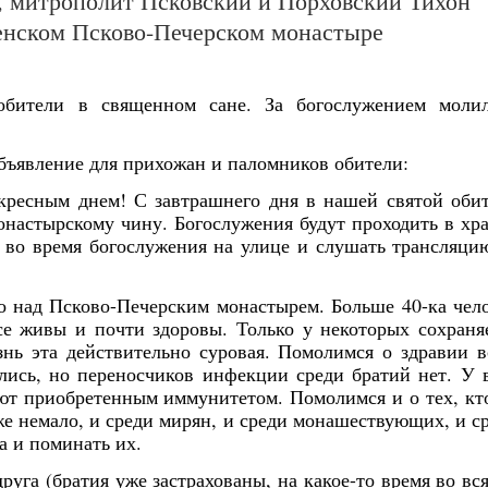
, митрополит Псковский и Порховский Тихон
пенском Псково-Печерском монастыре
обители в священном сане. За богослужением моли
бъявление для прихожан и паломников обители:
скресным днем! С завтрашнего дня в нашей святой оби
настырскому чину. Богослужения будут проходить в хр
ся во время богослужения на улице и слушать трансляци
 над Псково-Печерским монастырем. Больше 40-ка чел
се живы и почти здоровы. Только у некоторых сохраня
нь эта действительно суровая. Помолимся о здравии в
лись, но переносчиков инфекции среди братий нет. У 
ают приобретенным иммунитетом. Помолимся и о тех, кт
же немало, и среди мирян, и среди монашествующих, и с
а и поминать их.
друга (братия уже застрахованы, на какое-то время во вс