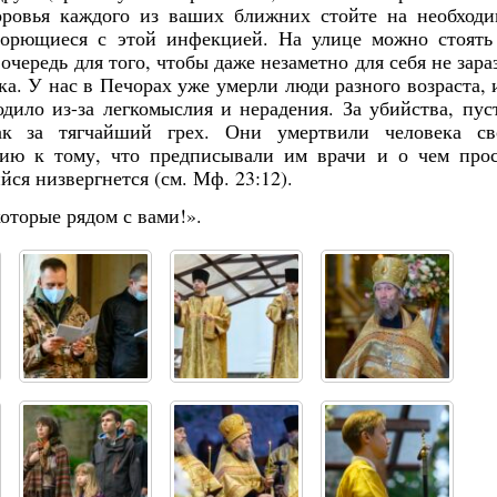
доровья каждого из ваших ближних стойте на необход
борющиеся с этой инфекцией. На улице можно стоять
 очередь для того, чтобы даже незаметно для себя не зара
ка. У нас в Печорах уже умерли люди разного возраста, 
дило из-за легкомыслия и нерадения. За убийства, пус
ак за тягчайший грех. Они умертвили человека св
ию к тому, что предписывали им врачи и о чем про
ся низвергнется (см. Мф. 23:12).
которые рядом с вами!».
Янв
Янв
Янв
Янв
Янв
Янв
Янв
Янв
Фев
Фев
Фев
Фев
Фев
Фев
Фев
Фев
Ма
Ма
Ма
Ма
Ма
Ма
Ма
Ма