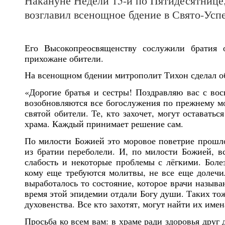
Накануне Недели 15-й по Пятидесятнице
возглавил всенощное бдение в Свято-Ус
Его Высокопреосвященству сослужили братия 
прихожане обители.
На всенощном бдении митрополит Тихон сделал о
«Дорогие братья и сестры! Поздравляю вас с во
возобновляются все богослужения по прежнему мо
святой обители. Те, кто захочет, могут оставать
храма. Каждый принимает решение сам.
По милости Божией это моровое поветрие прошло
из братии переболели. И, по милости Божией, в
слабость и некоторые проблемы с лёгкими. Болез
кому еще требуются молитвы, не все еще долечи
выработалось то состояние, которое врачи назыв
время этой эпидемии отдали Богу души. Таких то
духовенства. Все кто захотят, могут найти их имен
Просьба ко всем вам: в храме ради здоровья друг 