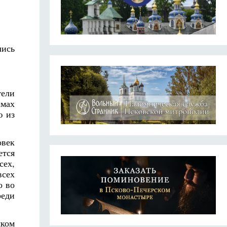
лись
тели
амах
ю из
овек
ется
сех,
всех
о во
реди
яком