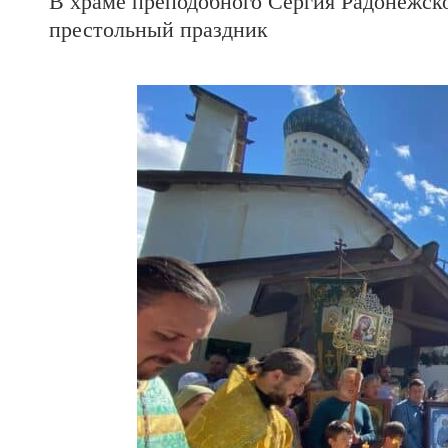
В храме преподобного Сергия Радонежско
престольный праздник