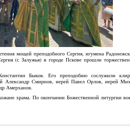
ретения мощей преподобного Сергия, игумена Радонежск
Сергия (с Залужья) в городе Пскове прошли торжестве
 Константин Быков. Его преподобию сослужили кли
ей Александр Смирнов, иерей Павел Орлов, иерей Ми
ндр Амерханов.
ожане храма. По окончании Божественной литургии во
Янв
Янв
Янв
Янв
Янв
Янв
Янв
Янв
Фев
Фев
Фев
Фев
Фев
Фев
Фев
Фев
Ма
Ма
Ма
Ма
Ма
Ма
Ма
Ма