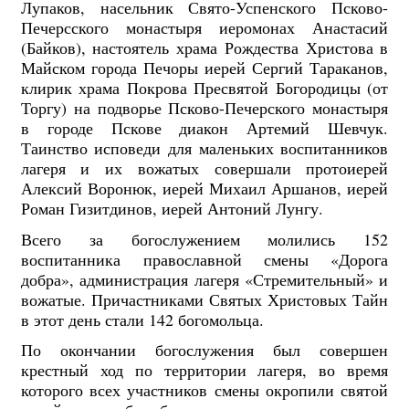
Лупаков, насельник Свято-Успенского Псково-
Печерсского монастыря иеромонах Анастасий
(Байков), настоятель храма Рождества Христова в
Майском города Печоры иерей Сергий Тараканов,
клирик храма Покрова Пресвятой Богородицы (от
Торгу) на подворье Псково-Печерского монастыря
в городе Пскове диакон Артемий Шевчук.
Таинство исповеди для маленьких воспитанников
лагеря и их вожатых совершали протоиерей
Алексий Воронюк, иерей Михаил Аршанов, иерей
Роман Гизитдинов, иерей Антоний Лунгу.
Всего за богослужением молились 152
воспитанника православной смены «Дорога
добра», администрация лагеря «Стремительный» и
вожатые. Причастниками Святых Христовых Тайн
в этот день стали 142 богомольца.
По окончании богослужения был совершен
крестный ход по территории лагеря, во время
которого всех участников смены окропили святой