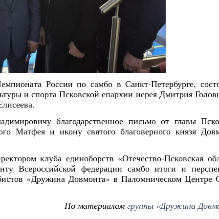
емпионата России по самбо в Санкт-Петербурге, сост
льтуры и спорта Псковской епархии иерея Дмитрия Голов
Елисеева.
адимировичу благодарственное письмо от главы Пско
ого Матфея и икону святого благоверного князя Довм
ректором клуба единоборств «Отечество-Псковская об
нту Всероссийской федерации самбо итоги и перспе
бистов «Дружина Довмонта» в Паломническом Центре 
По материалам
группы «Дружина Довм
Янв
Янв
Янв
Янв
Янв
Янв
Янв
Янв
Фев
Фев
Фев
Фев
Фев
Фев
Фев
Фев
Ма
Ма
Ма
Ма
Ма
Ма
Ма
Ма