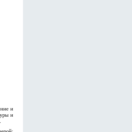
ение и
туры и
.
верой: