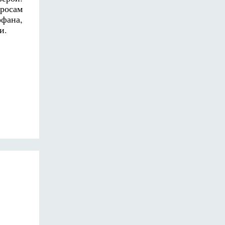
просам
офана,
и.