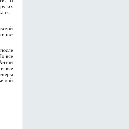
других
анкт-
вской
те по-
 п
осле
Но все
Антон
ти все
енеры
бычной