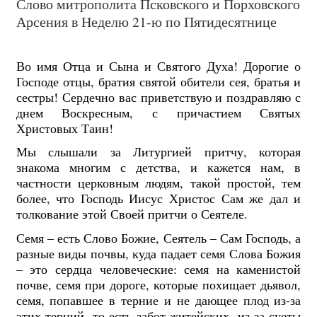
Слово митрополита Псковского и Порховского
Арсения в Неделю 21-ю по Пятидесятнице
Во имя Отца и Сына и Святого Духа! Дорогие о
Господе отцы, братия святой обители сея, братья и
сестры! Сердечно вас приветствую и поздравляю с
днем Воскресным, с причастием Святых
Христовых Таин!
Мы слышали за Литургией притчу, которая
знакома многим с детства, и кажется нам, в
частности церковным людям, такой простой, тем
более, что Господь Иисус Христос Сам же дал и
толкование этой Своей притчи о Сеятеле.
Семя – есть Слово Божие, Сеятель – Сам Господь, а
разные виды почвы, куда падает семя Слова Божия
– это сердца человеческие: семя на каменистой
почве, семя при дороге, которые похищает дьявол,
семя, попавшее в терние и не дающее плод из-за
этих терний, то есть забот житейских, из-за суеты