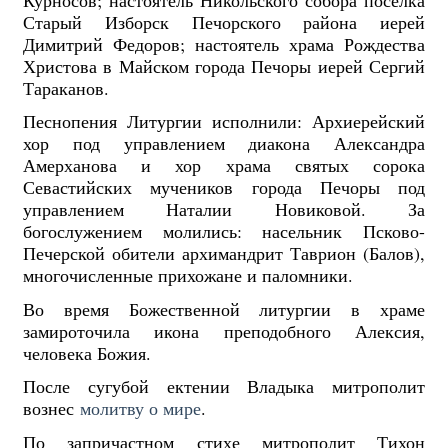
Старый Изборск Печорского района иерей
Димитрий Федоров; настоятель храма Рождества
Христова в Майском города Печоры иерей Сергий
Тараканов.
Песнопения Литургии исполнили: Архиерейский
хор под управлением диакона Александра
Амерханова и хор храма святых сорока
Севастийских мучеников города Печоры под
управлением Наталии Новиковой. За
богослужением молились: насельник Псково-
Печерской обители архимандрит Таврион (Балов),
многочисленные прихожане и паломники.
Во время Божественной литургии в храме
замироточила икона преподобного Алексия,
человека Божия.
После сугубой ектении Владыка митрополит
вознес
молитву о мире
.
По запричастном стихе митрополит Тихон