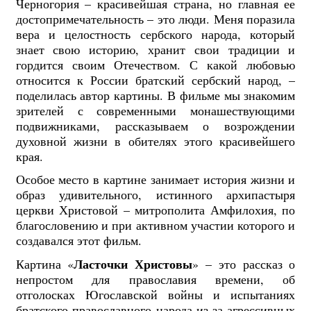
Черногория – красивейшая страна, но главная ее
достопримечательность – это люди. Меня поразила
вера и целостность сербского народа, который
знает свою историю, хранит свои традиции и
гордится своим Отечеством. С какой любовью
относится к России братский сербский народ, –
поделилась автор картины. В фильме мы знакомим
зрителей с современными монашествующими
подвижниками, рассказываем о возрождении
духовной жизни в обителях этого красивейшего
края.
Особое место в картине занимает история жизни и
образ удивительного, истинного архипастыря
церкви Христовой – митрополита Амфилохия, по
благословению и при активном участии которого и
создавался этот фильм.
Ласточки Христовы
Картина «
» – это рассказ о
непростом для православия времени, об
отголосках Югославской войны и испытаниях
братского православного народа из-за агрессивных