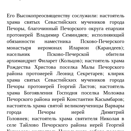
Его Высокопреосвященству сослужили: настоятель
храма святых Севастийских мучеников города
Печоры, благочинный Печорского округа епархии
протоиерей Владимир Семиндяев; исполняющий
обязанности наместника Псково-Печерского
монастыря иеромонах Иларион (Карандеев);
насельник Псково-Печерской обители
архимандрит Филарет (Кольцов); настоятель храма
Рождества Христова поселка Малы Печорского
района протоиерей Леонид Секретарев; клирик
храма святых Севастийских мучеников города
Печоры протоиерей Георгий Ластов; настоятель
храма Богоявления Господня поселка Моложва
Печорского района иерей Константин Касымбаров;
настоятель храма святой великомученицы Варвары
города Печоры иерей Димитрий
Головнев; настоятель храма святителя Николая в
селе Тайлово Печорского района иерей Георгий
Курносов; настоятель Никольского собора поселка