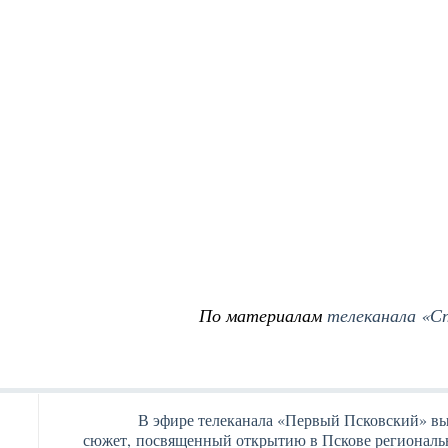
По материалам
телеканала «С
В эфире телеканала «Первый Псковский» в
сюжет, посвященный открытию в Пскове региональ
Янв
Янв
Янв
Янв
Янв
Янв
Янв
Янв
Фев
Фев
Фев
Фев
Фев
Фев
Фев
Фев
Ма
Ма
Ма
Ма
Ма
Ма
Ма
Ма