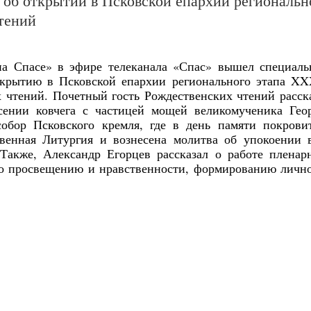
 об открытии в Псковской епархии региональн
чтений
 на Спасе» в эфире телеканала «Спас» вышел специал
ткрытию в Псковской епархии регионального этапа X
чтений. Почетный гость Рождественских чтений расск
сении
ковчега с частицей мощей великомученика Гео
обор Псковского кремля, где в день памяти покрови
твенная Литургия и
вознесена молитва об упокоении 
Также, Александр Егорцев рассказал о работе пленар
го просвещению и нравственности, формированию личн