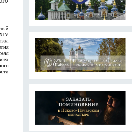
ого
ьный
XXIV
азал
ргия
теля
всех
ного
ости