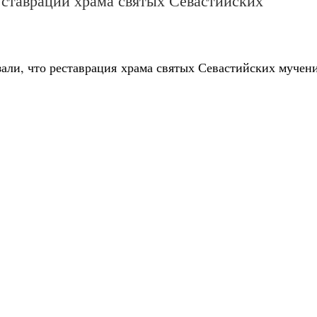
ставрации храма святых Севастийских
зали, что реставрация храма святых Севастийских мучен