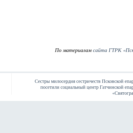
По материалам
сайта ГТРК «Пс
Сестры милосердия сестричеств Псковской епа
посетили социальный центр Гатчинской епа
«Святогр
Янв
Янв
Янв
Янв
Янв
Янв
Янв
Янв
Фев
Фев
Фев
Фев
Фев
Фев
Фев
Фев
Ма
Ма
Ма
Ма
Ма
Ма
Ма
Ма