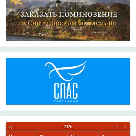
<
>
2026
▼