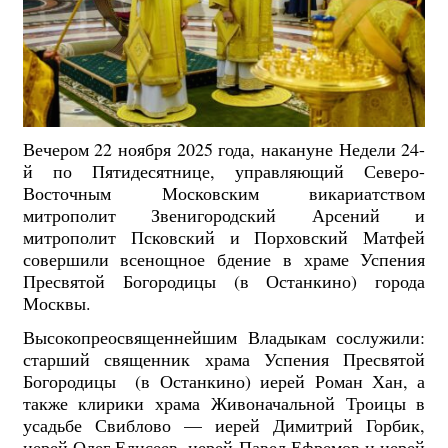
Вечером 22 ноября 2025 года, накануне Недели 24-
й по Пятидесятнице, управляющий Северо-
Восточным Московским викариатством
митрополит Звенигородский Арсений и
митрополит Псковский и Порховский Матфей
совершили всенощное бдение в храме Успения
Пресвятой Богородицы (в Останкино) города
Москвы.
Высокопреосвященнейшим Владыкам сослужили:
старший священник храма Успения Пресвятой
Богородицы (в Останкино) иерей Роман Хан, а
также клирики храма Живоначальной Троицы в
усадьбе Свиблово — иерей Димитрий Горбик,
иерей Олег Елисеев, иерей Павел Ефремов и иерей