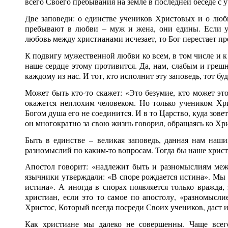
всего Своего пребывания на земле в последней беседе с 
Две заповеди: о единстве учеников Христовых и о люб
пребывают в любви – муж и жена, они едины. Если у 
любовь между христианами исчезает, то Бог перестает пр
К подвигу мужественной любви ко всем, в том числе и к
наше сердце этому противится. Да, нам, слабым и греш
каждому из нас. И тот, кто исполнит эту заповедь, тот б
Может быть кто-то скажет: «Это безумие, кто может эт
окажется неплохим человеком. Но только учеником Хри
Богом душа его не соединится. И в то Царство, куда зове
он многократно за свою жизнь говорил, обращаясь ко Хри
Быть в единстве – великая заповедь, данная нам наши
разномыслий по каким-то вопросам. Тогда бы наше хрис
Апостол говорит: «надлежит быть и разномыслиям межд
язычники утверждали: «В споре рождается истина». Мы 
истина». А иногда в спорах появляется только вражда,
христиан, если это то самое по апостолу, «разномысл
Христос, Который всегда посреди Своих учеников, даст 
Как христиане мы далеко не совершенны. Чаще всег