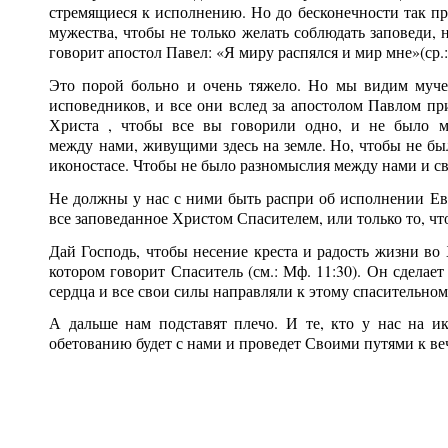
стремящиеся к исполнению. Но до бесконечности так п
мужества, чтобы не только желать соблюдать заповеди, н
говорит апостол Павел: «Я миру распялся и мир мне»(ср.: 
Это порой больно и очень тяжело. Но мы видим муче
исповедников, и все они вслед за апостолом Павлом пр
Христа , чтобы все вы говорили одно, и не было м
между нами, живущими здесь на земле. Но, чтобы не был
иконостасе. Чтобы не было разномыслия между нами и с
Не должны у нас с ними быть распри об исполнении Ева
все заповеданное Христом Спасителем, или только то, чт
Дай Господь, чтобы несение креста и радость жизни во
котором говорит Спаситель (см.: Мф. 11:30). Он сделае
сердца и все свои силы направляли к этому спасительно
А дальше нам подставят плечо. И те, кто у нас на и
обетованию будет с нами и проведет Своими путями к в