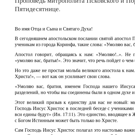
Проповедь митрополита Псковского и По
Пятидесятнице.
Во имя Отца и Сына и Святаго Духа!
В сегодняшнем апостольском послании святой апостол Па
ученикам из города Коринфа, такие слова: «Умоляю вас, б
Апостол говорит, обращаясь к нам: «Умоляю!..». Не 
«умоляю вас, братья!». Это значит, что речь пойдет о ч
Но это даже не простая мольба великого апостола к на
Христа!», — вот как он усиливает свои слова.
«Умоляю вас, братия, именем Господа нашего Иисус
разделений, но чтобы вы соединены были в одном духе и 
Этот великий призыв к единству для нас не новый: м
Господь Иисус Христос в последней беседе с учениками 
вси едины будут» (Ин. 17:11). Это единство, вводящее в
с Богом Истинным может быть только во Христе.
Сам Господь Иисус Христос полагал это настолько важны