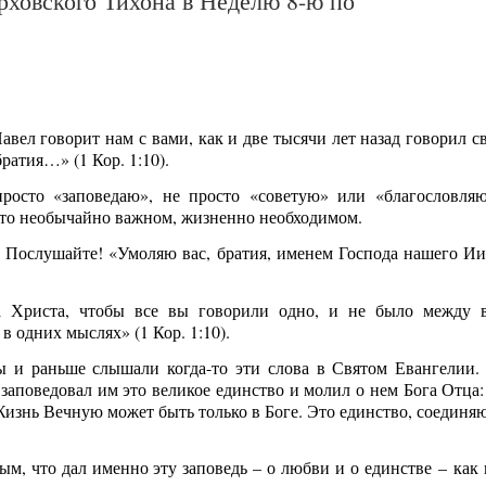
рховского Тихона в Неделю 8-ю по
вел говорит нам с вами, как и две тысячи лет назад говорил с
ратия…» (1 Кор. 1:10).
просто «заповедаю», не просто «советую» или «благословляю
ем-то необычайно важном, жизненно необходимом.
м. Послушайте! «Умоляю вас, братия, именем Господа нашего Ии
а Христа, чтобы все вы говорили одно, и не было между 
в одних мыслях» (1 Кор. 1:10).
ы и раньше слышали когда-то эти слова в Святом Евангелии.
заповедовал им это великое единство и молил о нем Бога Отца:
 Жизнь Вечную может быть только в Боге. Это единство, соединя
м, что дал именно эту заповедь – о любви и о единстве – как 