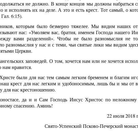
118
153
12
36
57
57
37
0
115
123
33
59
34
20
0
0
1
1
родолжаться не должно. В конце концов мы должны набраться с
Posts
Posts
Posts
Posts
Posts
Posts
Posts
Posts
Posts
Posts
Posts
Posts
Posts
Posts
Posts
Posts
о и исполнять их на деле. А это и есть крест. Тот самый, о кот
Май
Май
Май
Май
Май
Май
Май
Май
Июн
Июн
Июн
Июн
Июн
Июн
Июн
Июн
Ию
Ию
Ию
Ию
Ию
Ию
Ию
Ию
Гал. 6:15).
133
147
44
32
57
28
0
0
122
127
30
27
42
29
12
0
1
1
Posts
Posts
Posts
Posts
Posts
Posts
Posts
Posts
Posts
Posts
Posts
Posts
Posts
Posts
Posts
Posts
ников, которым было безмерно тяжелее. Мы видим наших от
Сен
Сен
Сен
Сен
Сен
Сен
Сен
Сен
Окт
Окт
Окт
Окт
Окт
Окт
Окт
Окт
Но
Но
Но
Но
Но
Но
Но
Но
изывают нас: «Умоляем вас, братия, именем Господа нашего Ии
102
99
35
23
27
12
33
0
105
114
14
22
23
42
25
29
1
1
1
Posts
Posts
Posts
Posts
Posts
Posts
Posts
Posts
Posts
Posts
Posts
Posts
Posts
Posts
Posts
Posts
ежду вами разделений». Чтобы не было разномыслия не то
о разномыслия у нас и с теми, чьи святые лики мы видим здесь
вятыми Церкви.
нгельских заповедей. О том, хочется нам или не хочется испол
о нам нравится.
 Христе были для нас тем самым легким бременем и благим иго
т наш крест для нас легким и удобоносимым, лишь бы и мы от в
му для нас крестоношению.
коностасе, да и и Сам Господь Иисус Христос по неложному
ечному спасению. Аминь!
22 июля 2018 
Свято-Успенский Псково-Печерский монас