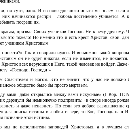
учениками.
ви, по сути, одно. И из повседневного опыта мы знаем, если 
них начинаются распри – любовь постепенно убивается. А к
ебывать посреди их.
 врагам, призвал Своих учеников Господь. Ни к чему другому. Ч
ным это тяжело! Но именно это и есть крест Христов, свой, да
удет учеником Христовым.
о понести?» Так и говорили иудеи. И возможно, такой вопроша
стовым он не будет никогда, если не изменится, не покается.
т Христос всех верующих в Него, такой человек не войдет. Даже
сту: «Господи, Господи!»
м Спасителем и Богом. Это не значит, что у нас не должно 
тианское общество было бы просто мертвым.
у вами, дабы открылись между вами искусные» (1 Кор. 11:19
их дерзнули бы немножечко подправить: «в споре иногда рожда
 зависть и даже ненависть. Но если это доброе размышление с
ие» для поиска истины в любви и вере, то Бог, Господь наш И
им познание этой истины.
Янв
Янв
Янв
Янв
Янв
Янв
Янв
Янв
Фев
Фев
Фев
Фев
Фев
Фев
Фев
Фев
Ма
Ма
Ма
Ма
Ма
Ма
Ма
Ма
о мы не исполнители заповедей Христовых, а в лучшем сл