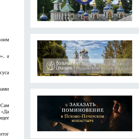
воим
», а
суса
вами
 Сам
 «Да
ющее
итог