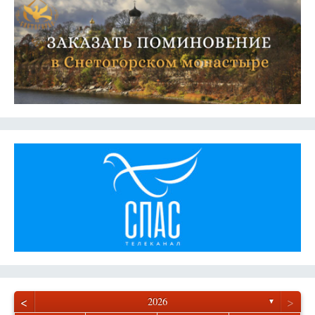
<
>
2026
▼