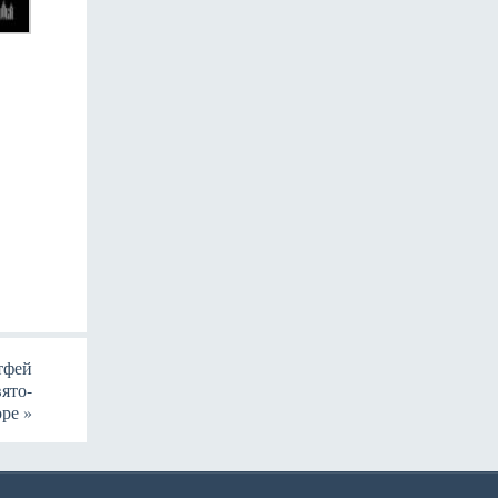
тфей
ято-
оре
»