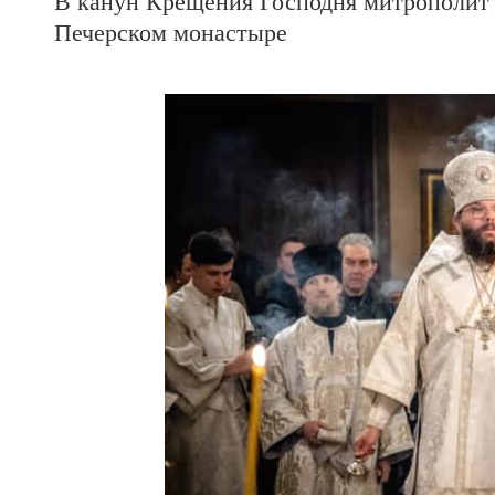
В канун Крещения Господня митрополит 
Печерском монастыре