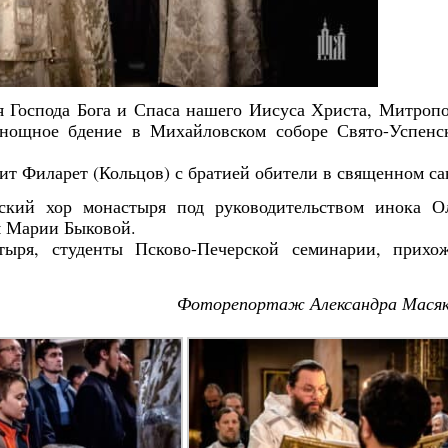
я Господа Бога и Спаса нашего Иисуса Христа, Митроп
нощное бдение в Михайловском соборе Свято-Успенс
т Филарет (Кольцов) с братией обители в священном са
ский хор монастыря под руководительством инока О
м Марии Быковой.
тыря, студенты Псково-Печерской семинарии, прихо
Фоторепортаж Александра Мася
Янв
Янв
Янв
Янв
Янв
Янв
Янв
Янв
Фев
Фев
Фев
Фев
Фев
Фев
Фев
Фев
Ма
Ма
Ма
Ма
Ма
Ма
Ма
Ма