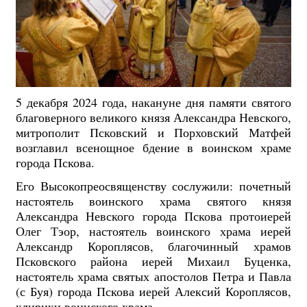
5 декабря 2024 года, накануне дня памяти святого
благоверного великого князя Александра Невского,
митрополит Псковский и Порховский Матфей
возглавил всенощное бдение в воинском храме
города Пскова.
Его Высокопреосвященству сослужили: почетный
настоятель воинского храма святого князя
Александра Невского города Пскова протоиерей
Олег Тэор, настоятель воинского храма иерей
Александр Короплясов, благочинный храмов
Псковского района иерей Михаил Буценка,
настоятель храма святых апостолов Петра и Павла
(с Буя) города Пскова иерей Алексий Короплясов,
клирики воинского храма.