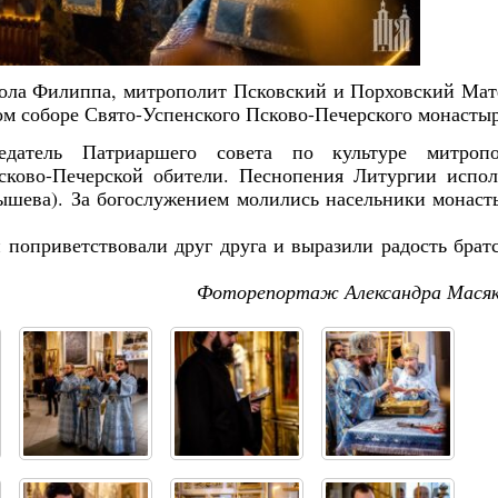
остола Филиппа, митрополит Псковский и Порховский Ма
 соборе Свято-Успенского Псково-Печерского монастыр
седатель Патриаршего совета по культуре митропо
ково-Печерской обители. Песнопения Литургии испо
ышева). За богослужением молились насельники монаст
оприветствовали друг друга и выразили радость брат
Фоторепортаж Александра Мася
Янв
Янв
Янв
Янв
Янв
Янв
Янв
Янв
Фев
Фев
Фев
Фев
Фев
Фев
Фев
Фев
Ма
Ма
Ма
Ма
Ма
Ма
Ма
Ма