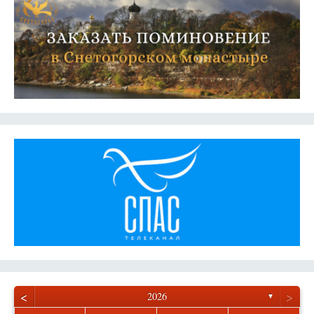
<
>
2026
▼