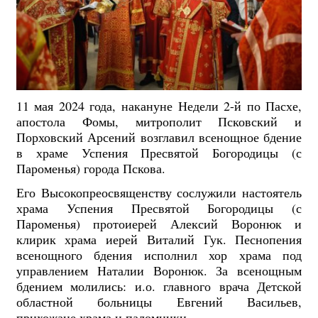
11 мая 2024 года, накануне Недели 2-й по Пасхе,
апостола Фомы, митрополит Псковский и
Порховский Арсений возглавил всенощное бдение
в храме Успения Пресвятой Богородицы (с
Пароменья) города Пскова.
Его Высокопреосвященству сослужили настоятель
храма Успения Пресвятой Богородицы (с
Пароменья) протоиерей Алексий Воронюк и
клирик храма иерей Виталий Гук. Песнопения
всенощного бдения исполнил хор храма под
управлением Наталии Воронюк.
За всенощным
бдением молились: и.о. главного врача Детской
областной больницы Евгений Васильев,
прихожане храма и паломники.