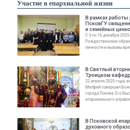
Участие в епархиальной жизни
В рамках работы 
ПсковГУ священн
и семейных ценн
С 3 по 16 декабря 202
Рождественских образ
личности и вызовы вре
В Светлый вторн
Троицком кафедр
22 апреля 2025 года, 
Матфей совершил Бож
города Пскова. Его Вы
епархиального управл
В Псковской епа
духовного образ