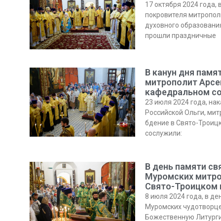
17 октября 2024 года,
покровителя митропол
духовного образовани
прошли праздничные
В канун дня памя
митрополит Арсе
кафедральном с
23 июля 2024 года, на
Российской Ольги, мит
бдение в Свято-Троиц
сослужили:
В день памяти св
Муромских митро
Свято-Троицком 
8 июля 2024 года, в д
Муромских чудотворце
Божественную Литурги