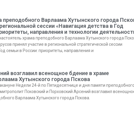
а преподобного Варлаама Хутынского города Пско
 региональной сессии «Навигация детства в Год
приоритеты, направления и технологии деятельност
настоятель храма преподобного Варлаама Хутынского города Пск
русов принял участие в региональной стратегической сессии
Год семьи в России: приоритеты, направления и
ний возглавил всенощное бдение в храме
рлаама Хутынского города Пскова
накануне Недели 24-й по Пятидесятнице и дня памяти преподобног
 митрополит Псковский и Порховский Арсений возглавил всенощно
обного Варлаама Хутынского города Пскова.