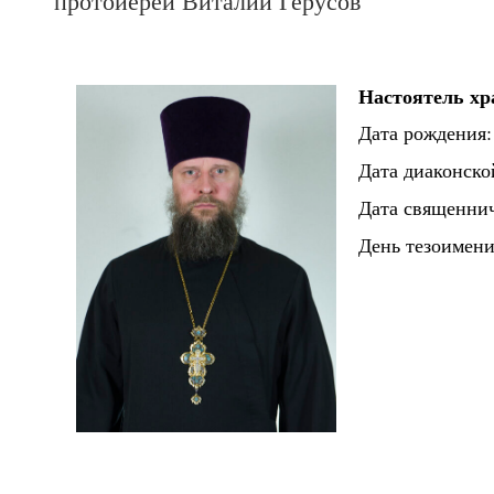
протоиерей Виталий Герусов
Настоятель х
Дата рождения: 
Дата диаконско
Дата священнич
День тезоимени