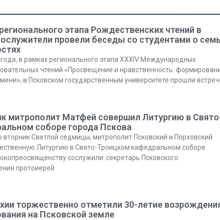
регионального этапа Рождественских чтений в
ослужители провели беседы со студентами о сем
остях
5 года, в рамках регионального этапа XXXIV Международных
овательных чтений «Просвещение и нравственность: формирован
мени», в Псковском государственным университете прошли встреч
ик митрополит Матфей совершил Литургию в Свято
альном соборе города Пскова
во вторник Светлой седмицы, митрополит Псковский и Порховский
ественную Литургию в Свято-Троицком кафедральном соборе
сокопреосвященству сослужили: секретарь Псковского
ения протоиерей
рхии торжественно отметили 30-летие возрождени
ования на Псковской земле
Янв
Янв
Янв
Янв
Янв
Янв
Янв
Янв
Фев
Фев
Фев
Фев
Фев
Фев
Фев
Фев
Ма
Ма
Ма
Ма
Ма
Ма
Ма
Ма