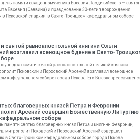
118
153
12
36
57
57
37
0
115
123
33
59
34
20
0
0
1
1
 в день памяти священномученика Евсевия Лаодикийского — свято
Posts
Posts
Posts
Posts
Posts
Posts
Posts
Posts
Posts
Posts
Posts
Posts
Posts
Posts
Posts
Posts
ита Евсевия (Саввина) и празднование 30-летия возрождения
Май
Май
Май
Май
Май
Май
Май
Май
Июн
Июн
Июн
Июн
Июн
Июн
Июн
Июн
Ию
Ию
Ию
Ию
Ию
Ию
Ию
Ию
я в Псковской епархии, в Свято-Троицком кафедральном соборе
133
147
44
32
57
28
0
0
122
127
30
27
42
29
12
0
1
1
Posts
Posts
Posts
Posts
Posts
Posts
Posts
Posts
Posts
Posts
Posts
Posts
Posts
Posts
Posts
Posts
Сен
Сен
Сен
Сен
Сен
Сен
Сен
Сен
Окт
Окт
Окт
Окт
Окт
Окт
Окт
Окт
Но
Но
Но
Но
Но
Но
Но
Но
102
99
35
23
27
12
33
0
105
114
14
22
23
42
25
29
1
1
1
Posts
Posts
Posts
Posts
Posts
Posts
Posts
Posts
Posts
Posts
Posts
Posts
Posts
Posts
Posts
Posts
ти святой равноапостольной княгини Ольги
ний возглавил всенощное бдение в Свято-Троицко
оборе
кануне дня памяти святой равноапостольной великой княгини
рополит Псковский и Порховский Арсений возглавил всенощное
ком кафедральном соборе города Пскова. Его Высокопреосвященс
ятых благоверных князей Петра и Февронии
полит Арсений совершил Божественную Литургию 
кафедральном соборе
ень памяти святых благоверных князя Петра и княгини Февронии,
в, митрополит Псковский и Порховский Арсений совершил
ю в Свято-Троицком кафедральном соборе города Пскова.