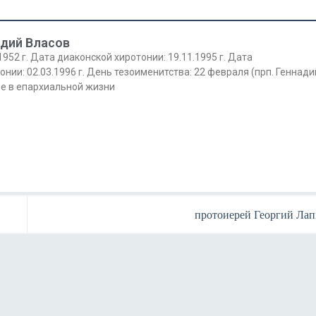
адий Власов
952 г. Дата диаконской хиротонии: 19.11.1995 г. Дата
нии: 02.03.1996 г. День тезоименитства: 22 февраля (прп. Геннади
ие в епархиальной жизни
протоиерей Георгий Ла
Янв
Янв
Янв
Янв
Янв
Янв
Янв
Янв
Фев
Фев
Фев
Фев
Фев
Фев
Фев
Фев
Ма
Ма
Ма
Ма
Ма
Ма
Ма
Ма