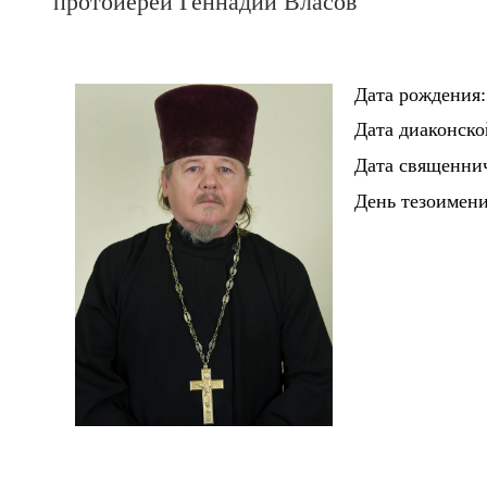
протоиерей Геннадий Власов
Дата рождения: 
Дата диаконской
Дата священнич
День тезоимен