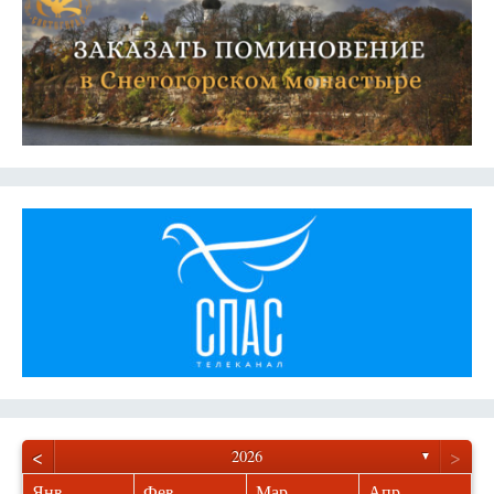
<
>
2026
▼
Янв
Фев
Мар
Апр