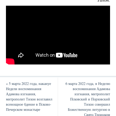
«
5 марта 2022 года, накануе
6 марта 2022 года, в Неделю
Недели воспоминания
воспоминания Адамова
Адамова изгнания,
изгнания, митрополит
митрополит Тихон возглавил
Псковский и Порховский
всенощное бдение в Псково-
Тихон совершил
Печерском монастыре
Божественную литургию в
Свято-Троицком