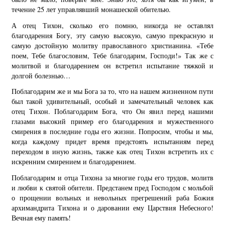
течение 25 лет управлявший монашеской обителью.
А отец Тихон, сколько его помню, никогда не оставлял
благодарения Богу, эту самую высокую, самую прекрасную и
самую достойную молитву православного христианина. «Тебе
поем, Тебе благословим, Тебе благодарим, Господи!» Так же с
молитвой и благодарением он встретил испытание тяжкой и
долгой болезнью…
Поблагодарим же и мы Бога за то, что на нашем жизненном пути
был такой удивительный, особый и замечательный человек как
отец Тихон. Поблагодарим Бога, что Он явил перед нашими
глазами высокий пример его благодарения и мужественного
смирения в последние годы его жизни. Попросим, чтобы и мы,
когда каждому придет время предстоять испытаниям перед
переходом в иную жизнь, также как отец Тихон встретить их с
искренним смирением и благодарением.
Поблагодарим и отца Тихона за многие годы его трудов, молитв
и любви к святой обители. Предстанем пред Господом с мольбой
о прощении вольных и невольных прегрешений раба Божия
архимандрита Тихона и о даровании ему Царствия Небесного!
Вечная ему память!