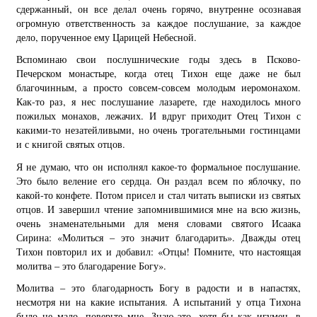
сдержанный, он все делал очень горячо, внутренне осознавая
огромную ответственность за каждое послушание, за каждое
дело, порученное ему Царицей Небесной.
Вспоминаю свои послушнические годы здесь в Псково-
Печерском монастыре, когда отец Тихон еще даже не был
благочинным, а просто совсем-совсем молодым иеромонахом.
Как-то раз, я нес послушание лазарете, где находилось много
пожилых монахов, лежачих. И вдруг приходит Отец Тихон с
какими-то незатейливыми, но очень трогательными гостинцами
и с книгой святых отцов.
Я не думаю, что он исполнял какое-то формальное послушание.
Это было веление его сердца. Он раздал всем по яблочку, по
какой-то конфете. Потом присел и стал читать выписки из святых
отцов. И завершил чтение запомнившимися мне на всю жизнь,
очень знаменательными для меня словами святого Исаака
Сирина: «Молиться – это значит благодарить». Дважды отец
Тихон повторил их и добавил: «Отцы! Помните, что настоящая
молитва – это благодарение Богу».
Молитва – это благодарность Богу в радости и в напастях,
несмотря ни на какие испытания. А испытаний у отца Тихона
было не мало, поверьте мне. Знаю это, хотя бы как игумен, в