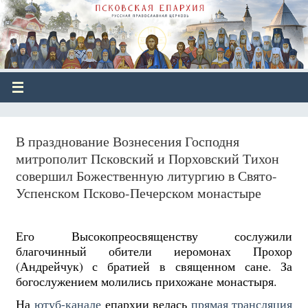
В празднование Вознесения Господня
митрополит Псковский и Порховский Тихон
совершил Божественную литургию в Свято-
Успенском Псково-Печерском монастыре
Его Высокопреосвященству сослужили
благочинный обители иеромонах Прохор
(Андрейчук) с братией в священном сане. За
богослужением молились прихожане монастыря.
На
ютуб-канале
епархии велась
прямая трансляция