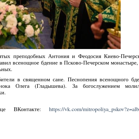
вятых преподобных Антония и Феодосия Киево-Печерс
авил всенощное бдение в Псково-Печерском монастыре,
ьных.
бители в священном сане. Песнопения всенощного бд
ока Олега (Гладышева). За богослужением молил
ки.
ице ВКонтакте:
https://vk.com/mitropoliya_pskov?z=al
Янв
Янв
Янв
Янв
Янв
Янв
Янв
Янв
Фев
Фев
Фев
Фев
Фев
Фев
Фев
Фев
Ма
Ма
Ма
Ма
Ма
Ма
Ма
Ма