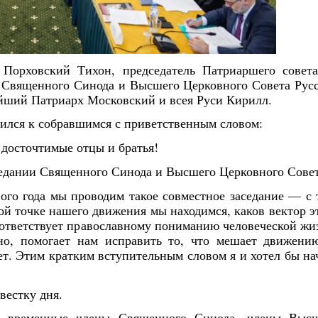
 Порховский Тихон, председатель Патриаршего совет
и Священного Синода и Высшего Церковного Совета Рус
ейший Патриарх Московский и всея Руси Кирилл.
ился к собравшимся с приветственным словом:
досточтимые отцы и братья!
седании Священного Синода и Высшего Церковного Совет
го года мы проводим такое совместное заседание — с 
кой точке нашего движения мы находимся, каков вектор э
соответствует православному пониманию человеческой жи
но, помогает нам исправить то, что мешает движени
ет. Этим кратким вступительным словом я и хотел бы на
вестку дня.
Янв
Янв
Янв
Янв
Янв
Янв
Янв
Янв
Фев
Фев
Фев
Фев
Фев
Фев
Фев
Фев
Ма
Ма
Ма
Ма
Ма
Ма
Ма
Ма
и временные члены Священного Синода, члены Выс