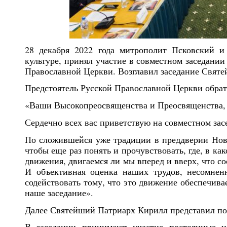
28 декабря 2022 года митрополит Псковский и
культуре, принял участие в совместном заседани
Православной Церкви. Возглавил заседание Свят
Предстоятель Русской Православной Церкви обрат
«Ваши Высокопреосвященства и Преосвященства, 
Сердечно всех вас приветствую на совместном за
По сложившейся уже традиции в преддверии Ново
чтобы еще раз понять и прочувствовать, где, в ка
движения, двигаемся ли мы вперед и вверх, что 
И объективная оценка наших трудов, несомнен
содействовать тому, что это движение обеспечива
наше заседание».
Далее Святейший Патриарх Кирилл представил по
В заседании принимают участие постоянные 