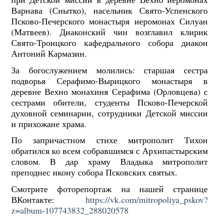
Варнава (Снытко), насельник Свято-Успенского
Псково-Печерского монастыря иеромонах Силуан
(Матвеев). Диаконский чин возглавил клирик
Свято-Троицкого кафедрального собора диакон
Антоний Кармазин.
За богослужением молились: старшая сестра
подворья Серафимо-Вырицкого монастыря в
деревне Вехно монахиня Серафима (Орловцева) с
сестрами обители, студенты Псково-Печерской
духовной семинарии, сотрудники Детской миссии
и прихожане храма.
По запричастном стихе митрополит Тихон
обратился ко всем собравшимся с Архипастырским
словом. В дар храму Владыка митрополит
преподнес икону собора Псковских святых.
Смотрите фоторепортаж на нашей странице
ВКонтакте:
https://vk.com/mitropoliya_pskov?
z=album-107743832_288020578