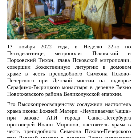
13 ноября 2022 года, в Неделю 22-ю по
Пятидесятнице, митрополит Псковский и
Порховский Тихон, глава Псковской митрополии,
совершил Божественную литургию в домовом
храме в честь преподобного Симеона Псково-
Печерского при Детской миссии на подворье
Серафимо-Вырицкого монастыря в деревне Вехно
Новоржевского района Великолукской епархии.
Его Высокопреосвященству сослужили настоятель
храма иконы Божией Матери «Неупиваемая Чаша»
при заводе АТИ города Санкт-Петербурга
протоиерей Иоанн Миронов, настоятель храма в
честь преподобного Симеона Псково-Печерского
при Детской миссии в деревне Вехно иеромонах