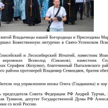
ресвятой Владычицы нашей Богородицы и Приснодевы Ма
ершил Божественную литургию в Свято-Успенском Пск
Енисейский и Лесосибирский Игнатий, наместник Иоа
я иеромонах Всеволод (Сиканов), наместник Спа
ах Серафим (Козулин), благочинный Пыталовского ра
го района протоиерей Владимир Семиндяев, братия оби
ители под управлением инока Олега (Гладышева) и хор
ь председателя Совета Федерации РФ Андрей Турчак, 
лав Туманов, депутат Государственной Думы РФ Алекс
ки со всей России.
Янв
Янв
Янв
Янв
Янв
Янв
Янв
Янв
Фев
Фев
Фев
Фев
Фев
Фев
Фев
Фев
Ма
Ма
Ма
Ма
Ма
Ма
Ма
Ма