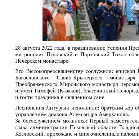
28 августа 2022 года, в празднование Успения П
митрополит Псковский и Порховский Тихон сов
Печерском монастыре.
Его Высокопреосвященству сослужили: епископ 
Богословского Савво-Крыпецкого монастыр
Преображенского Мирожского монастыря иеромон
игумен Тимофей (Казаков), благочинный Печорско
и гости праздника в священном сане.
Песнопения Литургии исполнили: братский хор об
управлением диакона Александра Амерханова.
За богослужением молились: Первый заместител
глава администрации Псковской области Владис
Козловский, прихожане и многочисленные паломни