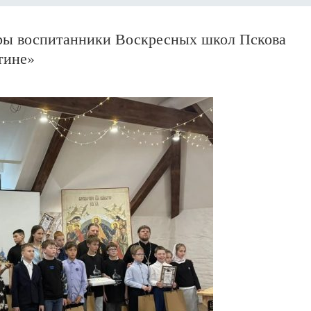
уры воспитанники Воскресных школ Пскова
тине»