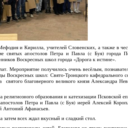
Мефодия и Кирилла, учителей Словенских, а также в чес
е святых апостолов Петра и Павла (с Буя) города П
анников Воскресных школ города «Дорога к истине».
ат. Мероприятие получилось очень весёлым, познават
нды Воскресных школ:
Свято-Троицкого кафедрального с
а святого благоверного великого князя Александра Нев
а религиозного образования и катехизации Псковской е
 апостолов Петра и Павла (с Буя) иерей Алексий Короп
ей Антоний Афанасьев.
 затем всех ждал вкусный и сладкий стол.
орые подготовили детей. Благодаря их труду викторина