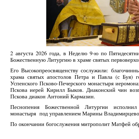
2 августа 2026 года, в Неделю 9-ю по Пятидесят
Божественную Литургию в храме святых первоверхов
Его Высокопреосвященству сослужили: благочинны
храма святых апостолов Петра и Павла (с Буя) г
Успенского Псково-Печерского монастыря иеромона
Пскова иерей Кирилл Быков. Диаконский чин возг
Пскова диакон Антоний Кармазин.
Песнопения Божественной Литургии исполнил 
монастыря под управлением Марины Владимирцевой
По окончании богослужения митрополит Матфей обр