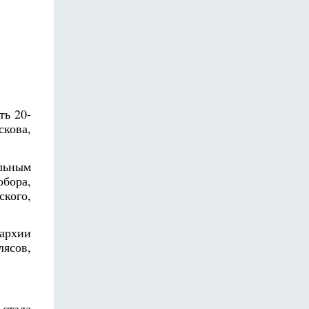
ть 20-
скова,
ельным
обора,
ского,
пархии
лясов,
 стала