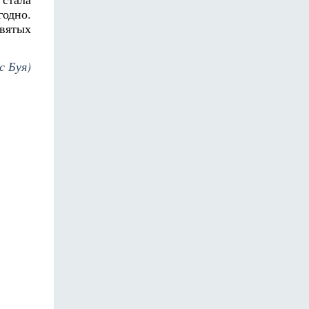
годно.
святых
с Буя)