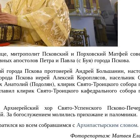
нице, митрополит Псковский и Порховский Матфей со
ных апостолов Петра и Павла (с Буя) города Пскова.
й города Пскова протоиерей Андрей Большанин, наст
орода Пскова иерей Алексий Короплясов, насельник 
х Анатолий (Подолян), клирик Свято-Троицкого собора 
лавил клирик Свято-Троицкого кафедрального собора 
Архиерейский хор Свято-Успенского Псково-Печер
. За богослужением молились прихожане и паломники.
атился ко всем собравшимся с
Архипастырским словом
.
Фоторепортаж Матвея Ели
Янв
Янв
Янв
Янв
Янв
Янв
Янв
Янв
Фев
Фев
Фев
Фев
Фев
Фев
Фев
Фев
Ма
Ма
Ма
Ма
Ма
Ма
Ма
Ма