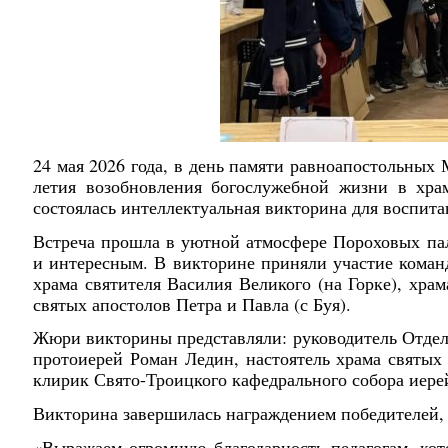
24 мая 2026 года, в день памяти равноапостольных 
летия возобновления богослужебной жизни в храм
состоялась интеллектуальная викторина для воспит
Встреча прошла в уютной атмосфере Пороховых пал
и интересным. В викторине приняли участие кома
х
рама святителя Василия Великого (на Горке), х
рам
святых апостолов Петра и Павла (с Буя).
Жюри викторины представляли: руководитель Отдел
протоиерей Роман Ледин, настоятель храма святых
клирик Свято-Троицкого кафедрального собора иер
Викторина завершилась награждением победителей, а
«Выражаем огромную благодарность педагогам, кот