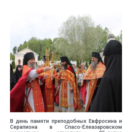
В день памяти преподобных Евфросина и
Серапиона в Спасо-Елеазаровском