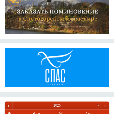
<
>
2026
▼
Янв
Фев
Мар
Апр