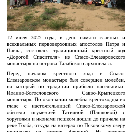
12 июля 2025 года, в день памяти славных и
всехвальных первоверховных апостолов Петра и
Павла, состоялся традиционный крестный ход
«Дорогой Спасителя» из Спасо-Елеазаровского
монастыря на острова Талабского архипелага.
Перед началом крестного хода в Спасо-
Елеазаровском монастыре был совершен молебен,
на который по традиции прибыли насельники
Иоанно-Богословского Савво-Крыпецкого
монастыря. По окончании молебна крестоходцы во
главе с настоятельницей Спасо-Елеазаровской
обители игуменией Татианой (Пашковой) с
хоругвями и иконами пешком дошли до причала на
реке Толба, откуда на катерах по Псковскому озеру
приплыли на остров Верхний. На острове