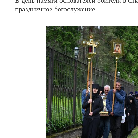
В день памяти основателей обители в С
праздничное богослужение