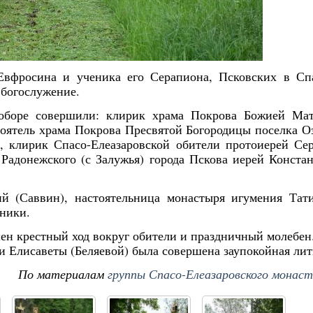
Евфросина и ученика его Серапиона, Псковских в Сп
 богослужение.
соборе совершили: клирик храма Покрова Божией Ма
оятель храма Покрова Пресвятой Богородицы поселка О
, клирик Спасо-Елеазаровской обители протоиерей Се
Радонежского (с Залужья) города Пскова иерей Конста
й (Саввин), настоятельница монастыря игумения Тат
мники.
н крестный ход вокруг обители и праздничный молебен
ии Елисаветы (Беляевой) была совершена заупокойная лит
По материалам
группы Спасо-Елеазаровского монас
Янв
Янв
Янв
Янв
Янв
Янв
Янв
Янв
Фев
Фев
Фев
Фев
Фев
Фев
Фев
Фев
Ма
Ма
Ма
Ма
Ма
Ма
Ма
Ма