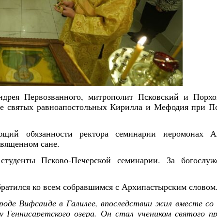
Андрея Первозванного, митрополит Псковский и Порхо
е святых равноапостольных Кирилла и Мефодия при Пс
яющий обязанности ректора семинарии иеромонах А
священном сане.
студенты Псково-Печерской семинарии. За богослуж
ратился ко всем собравшимся с Архипастырским словом
роде Вифсаиде в Галилее, впоследствии жил вместе со
 Геннисаретского озера. Он стал учеником святого п
Янв
Янв
Янв
Янв
Янв
Янв
Янв
Янв
Фев
Фев
Фев
Фев
Фев
Фев
Фев
Фев
Ма
Ма
Ма
Ма
Ма
Ма
Ма
Ма