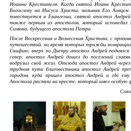
Иоанна Крестителя. Когда святой Иоанн Крестит
Богослову на Иисуса Христа, называя Его Агнцем 
повествуется в Евангелии, святой апостол Андрей
также первым из апостолов, который исповедал Е
Симона, будущего апостола Петра.
После Воскресения и Вознесения Христова, с пропо
путешествий, во время которых трижды возвращал
Скифию, вверх по Днепру апостол Андрей поднялся
север, апостол Андрей дошел до поселений славя
водрузил свой жезл. Отсюда апостол Андрей через
трудном пути благовестника апостол Андрей прет
городом, куда пришел апостол Андрей и где ем
Апостола распяли на кресте, который имел особую 
Совм