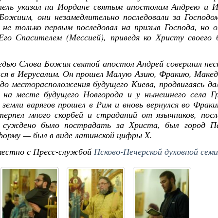
113
118
153
12
57
57
37
0
115
123
87
59
34
20
0
0
1
1
1
ель указал на Иордане святым апостолам Андрею и И
Posts
Posts
Posts
Posts
Posts
Posts
Posts
Posts
Posts
Posts
Posts
Posts
Posts
Posts
Posts
Posts
Божиим, они незамедлительно последовали за Господо
Май
Май
Май
Май
Май
Май
Май
Май
Июн
Июн
Июн
Июн
Июн
Июн
Июн
Июн
Ию
Ию
Ию
Ию
Ию
Ию
Ию
Ию
 не только первым последовал на призыв Господа, но 
107
133
147
32
57
28
0
0
122
127
89
27
42
29
12
0
1
1
Posts
Posts
Posts
Posts
Posts
Posts
Posts
Posts
Posts
Posts
Posts
Posts
Posts
Posts
Posts
Posts
го Спасителем (Мессией), приведя ко Христу своего
Сен
Сен
Сен
Сен
Сен
Сен
Сен
Сен
Окт
Окт
Окт
Окт
Окт
Окт
Окт
Окт
Но
Но
Но
Но
Но
Но
Но
Но
102
99
23
27
12
33
0
0
105
114
14
23
42
25
29
0
1
1
1
Posts
Posts
Posts
Posts
Posts
Posts
Posts
Posts
Posts
Posts
Posts
Posts
Posts
Posts
Posts
Posts
ведью Слова Божия святой апостол Андрей совершил нес
ся в Иерусалим. Он прошел Малую Азию, Фракию, Маке
 до месторасположения будущего Киева, продвигаясь да
н на месте будущего Новгорода и у нынешнего села Г
 земли варягов прошел в Рим и вновь вернулся во Фрак
ерпел много скорбей и страданий от язычников, пос
у суждено было пострадать за Христа, был город П
форму — был в виде латинской цифры X.
естно с Пресс-службой
Псково-Печерской духовной сем