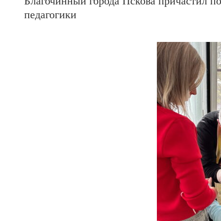
Благочинный города Пскова причастил по
педагогики