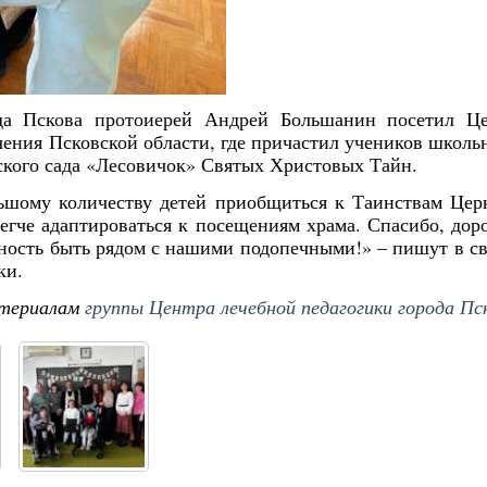
ода Пскова протоиерей Андрей Большанин посетил Ц
ения Псковской области, где причастил учеников школь
ского сада «Лесовичок» Святых Христовых Тайн.
ьшому количеству детей приобщиться к Таинствам Цер
гче адаптироваться к посещениям храма. Спасибо, дор
вность быть рядом с нашими подопечными!» – пишут в с
ки.
териалам
группы Центра лечебной педагогики города Пс
Янв
Янв
Янв
Янв
Янв
Янв
Янв
Янв
Фев
Фев
Фев
Фев
Фев
Фев
Фев
Фев
Ма
Ма
Ма
Ма
Ма
Ма
Ма
Ма