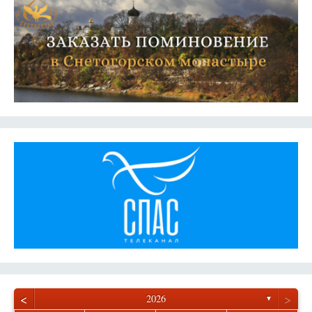
<
>
2026
▼