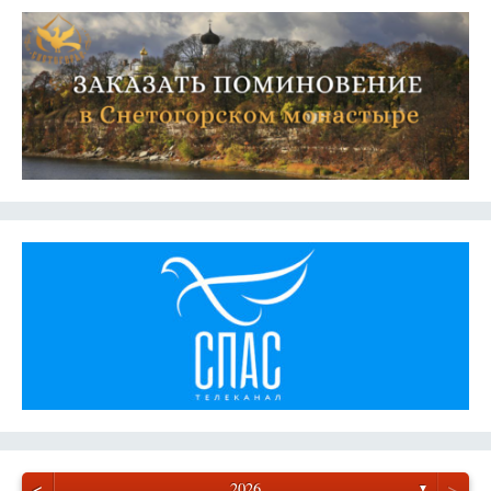
<
>
2026
▼