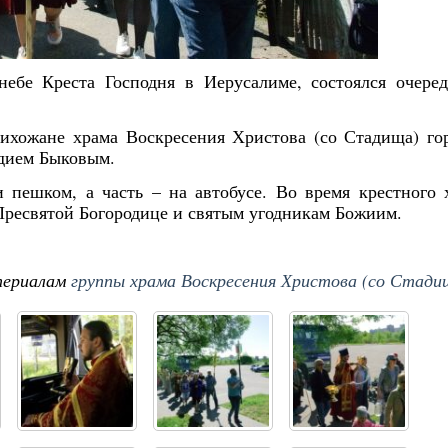
небе Креста Господня в Иерусалиме, состоялся очере
ихожане храма Воскресения Христова (со Стадища) го
адием Быковым.
 пешком, а часть – на автобусе. Во время крестного 
Пресвятой Богородице и святым угодникам Божиим.
териалам
группы храма Воскресения Христова (со Стад
Янв
Янв
Янв
Янв
Янв
Янв
Янв
Янв
Фев
Фев
Фев
Фев
Фев
Фев
Фев
Фев
Ма
Ма
Ма
Ма
Ма
Ма
Ма
Ма