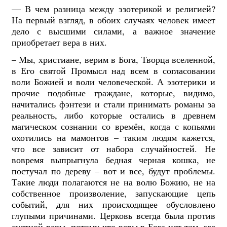
— В чем разница между эзотерикой и религией?
На первый взгляд, в обоих случаях человек имеет
дело с высшими силами, а важное значение
приобретает вера в них.
– Мы, христиане, верим в Бога, Творца вселенной,
в Его святой Промысл над всем в согласовании
воли Божией и воли человеческой. А эзотерики и
прочие подобные граждане, которые, видимо,
начитались фэнтези и стали принимать романы за
реальность, либо которые остались в древнем
магическом сознании со времён, когда с копьями
охотились на мамонтов – таким людям кажется,
что все зависит от набора случайностей. Не
вовремя выпрыгнула бедная черная кошка, не
постучал по дереву – вот и все, будут проблемы.
Такие люди полагаются не на волю Божию, не на
собственное произволение, запускающие цепь
событий, для них происходящее обусловлено
глупыми причинами. Церковь всегда была против
суетной веры, потому что веры в Бога нет там, где