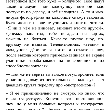
эзотериком или того хуже – колдуном. Тебе дадут
какой-то амулет или колотушку, которой надо
постучать по дереву, и всё наладится. А то и чью-
нибудь фотографию на кладбище скажут закопать.
Будто люди в школе не учились и книг не читали.
«Я ни в чём не виноват, виноват кто-то другой».
Денежку заплатил, тебе погадали на картах,
можешь не бояться. Какое-то глупое шоу, по-
другому не назвать.
Телевизионных «ведьм» и
«колдунов» дёргают за ниточки создатели шоу,
после выхода которого примелькавшиеся на экране
участники зарабатывают на поверивших в их
способности зрителях.
— Как же не верить во всякое потустороннее, если
у нас по одному из центральных каналов уже лет
двадцать крутят передачу про «экстрасенсов»?
– Я её принципиально не смотрю, но знаю, что
такая существует. Конечно, это постановочное
шоу, но у меня большие вопросы к государству,
куда оно смотрит? Думаю, в том числе, такие