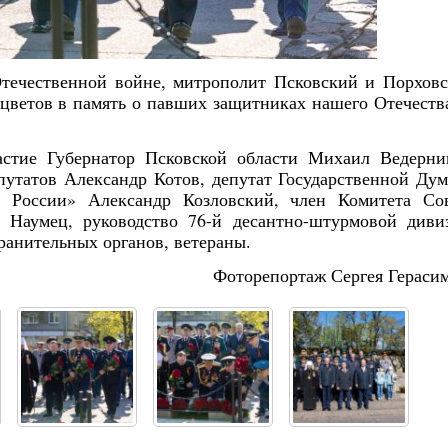
Отечественной войне, митрополит Псковский и Порхов
цветов в память о павших защитниках нашего Отечест
стие Губернатор Псковской области Михаил Ведерни
путатов Александр Котов, депутат Государственной Ду
й России» Александр Козловский, член Комитета Со
 Наумец, руководство 76-й десантно-штурмовой диви
ранительных органов, ветераны.
Фоторепортаж Сергея Гераси
Янв
Янв
Янв
Янв
Янв
Янв
Янв
Янв
Фев
Фев
Фев
Фев
Фев
Фев
Фев
Фев
Ма
Ма
Ма
Ма
Ма
Ма
Ма
Ма