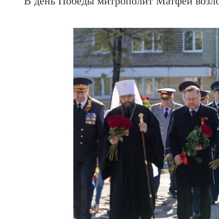
В день Победы митрополит Матфей возло