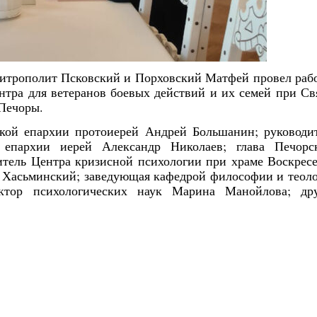
митрополит Псковский и Порховский Матфей провел раб
тра для ветеранов боевых действий и их семей при Св
 Печоры.
кой епархии протоиерей Андрей Большанин; руководи
епархии иерей Александр Николаев; глава Печорс
итель Центра кризисной психологии при храме Воскрес
 Хасьминский; заведующая кафедрой философии и теол
доктор психологических наук Марина Манойлова; др
Янв
Янв
Янв
Янв
Янв
Янв
Янв
Янв
Фев
Фев
Фев
Фев
Фев
Фев
Фев
Фев
Ма
Ма
Ма
Ма
Ма
Ма
Ма
Ма