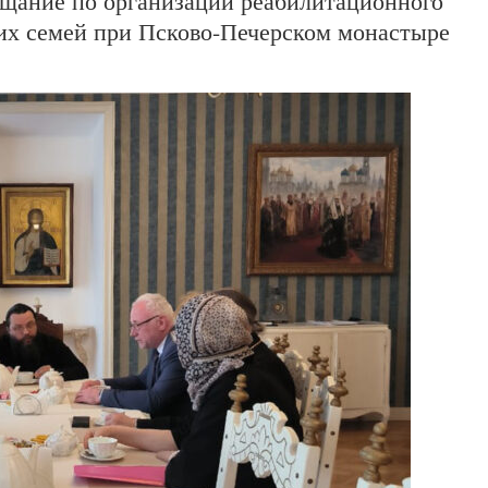
щание по организации реабилитационного
 их семей при Псково-Печерском монастыре