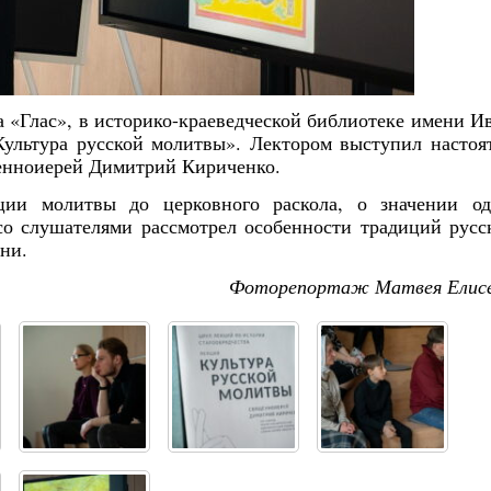
ка «Глас», в историко-краеведческой библиотеке имени И
ультура русской молитвы». Лектором выступил настоя
енноиерей Димитрий Кириченко.
ции молитвы до церковного раскола, о значении о
со слушателями рассмотрел особенности традиций русс
ни.
Фоторепортаж Матвея Елис
Янв
Янв
Янв
Янв
Янв
Янв
Янв
Янв
Фев
Фев
Фев
Фев
Фев
Фев
Фев
Фев
Ма
Ма
Ма
Ма
Ма
Ма
Ма
Ма