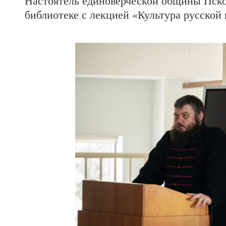
Настоятель единоверческой общины Пско
библиотеке с лекцией «Культура русской