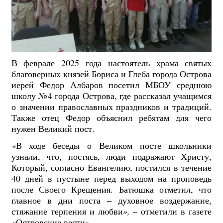
В феврале 2025 года настоятель храма святых
благоверных князей Бориса и Глеба города Острова
иерей Федор Албаров посетил МБОУ среднюю
школу №4 города Острова, где рассказал учащимся
о значении православных праздников и традиций.
Также отец Федор объяснил ребятам для чего
нужен Великий пост.
«
В ходе беседы о Великом посте школьники
узнали, что, постясь, люди подражают Христу,
Который, согласно Евангелию, постился в течение
40 дней в пустыне перед выходом на проповедь
после Своего Крещения. Батюшка отметил, что
главное в дни поста – духовное воздержание,
стяжание терпения и любви
»,
– отметили в газете
«Островские вести».