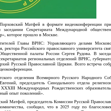
и Порховский Матфей в формате видеоконференции
пр
 заседании Секретариата Международной обществе
», которое прошло в Москве.
естителей Главы ВРНС: Управляющего делами Москов
, ректора Российского православного университета свя
Общественной палаты России Сергея Рудова. В засед
секретариатов региональных отделений ВРНС, губернат
рхий Русской Православной Церкви. Всего встреча соб
видеоконференции.
ргского отделения Всемирного Русского Народного Со
вгений, председатель Синодального отдела религиоз
х XXXIII Международных Рождественских образовател
вный опыт поколений».
ский Матфей, председатель Комиссии Русской Правосла
омничества, сообщил, что в 2025 году по благослов
Янв
Янв
Янв
Янв
Янв
Янв
Янв
Янв
Фев
Фев
Фев
Фев
Фев
Фев
Фев
Фев
Ма
Ма
Ма
Ма
Ма
Ма
Ма
Ма