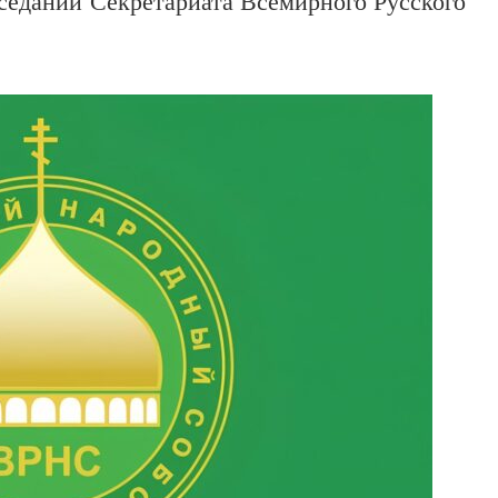
седании Секретариата Всемирного Русского