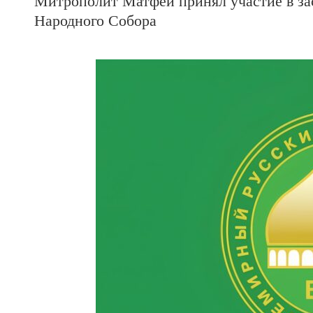
Митрополит Матфей принял участие в за
Народного Собора