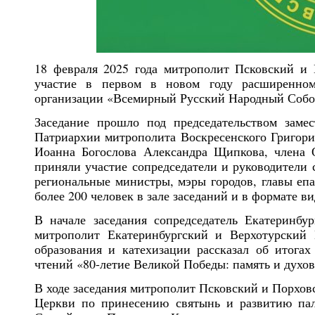
18 февраля 2025 года митрополит Псковский 
участие в первом в новом году расширенном
организации «Всемирный Русский Народный Собор
Заседание прошло под председательством зам
Патриархии митрополита Воскресенского Григория
Иоанна Богослова Александра Щипкова, члена 
приняли участие сопредседатели и руководители 
региональные министры, мэры городов, главы епа
более 200 человек в зале заседаний и в формате 
В начале заседания сопредседатель Екатеринбу
митрополит Екатеринбургский и Верхотурский Е
образования и катехизации рассказал об итога
чтений «80-летие Великой Победы: память и духо
В ходе заседания митрополит Псковский и Порхов
Церкви по принесению святынь и развитию пал