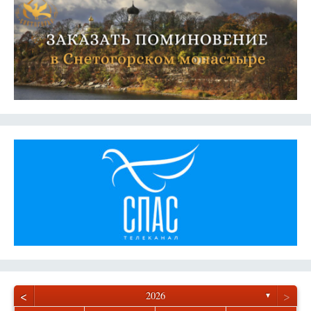
<
>
2026
▼