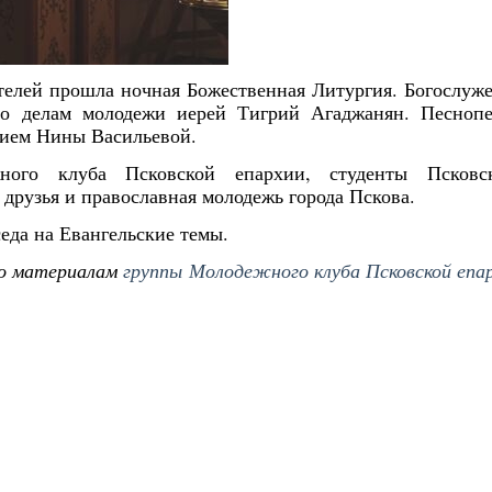
ителей прошла ночная Божественная Литургия. Богослуж
по делам молодежи иерей Тигрий Агаджанян. Песноп
нием Нины Васильевой.
ого клуба Псковской епархии, студенты Псковск
 друзья и православная молодежь города Пскова.
еда на Евангельские темы.
о материалам
группы Молодежного клуба Псковской епа
Янв
Янв
Янв
Янв
Янв
Янв
Янв
Янв
Фев
Фев
Фев
Фев
Фев
Фев
Фев
Фев
Ма
Ма
Ма
Ма
Ма
Ма
Ма
Ма