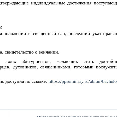
одтверждающие индивидуальные достижения поступающ
;
укоположении в священный сан, последний указ правя
а, свидетельство о венчании.
т своих абитуриентов, желающих стать достойн
рцев, духовников, священниками, готовыми послужит
ю доступна по ссылке:
https://ppseminary.ru/abitur/bachelo
Митрополит Арсений посетил школу иконо