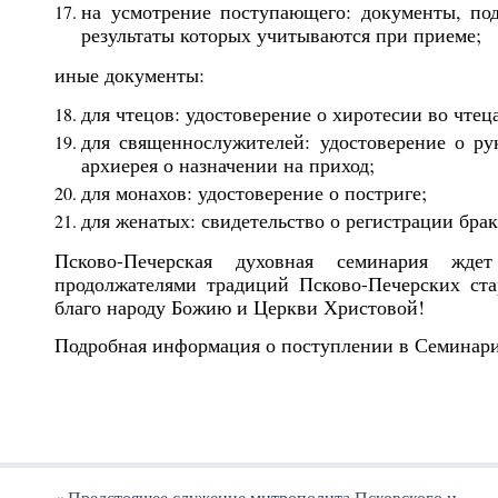
на усмотрение поступающего: документы, п
результаты которых учитываются при приеме;
иные документы:
для чтецов: удостоверение о хиротесии во чтеца
для священнослужителей: удостоверение о р
архиерея о назначении на приход;
для монахов: удостоверение о постриге;
для женатых: свидетельство о регистрации брак
Псково-Печерская духовная семинария жде
продолжателями традиций Псково-Печерских ста
благо народу Божию и Церкви Христовой!
Подробная информация о поступлении в Семинари
«
Предстоящее служение митрополита Псковского и