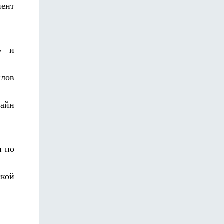
иент
» и
йлов
лайн
и по
ской