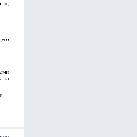
его,
щего
ыми
ь на
r
писи