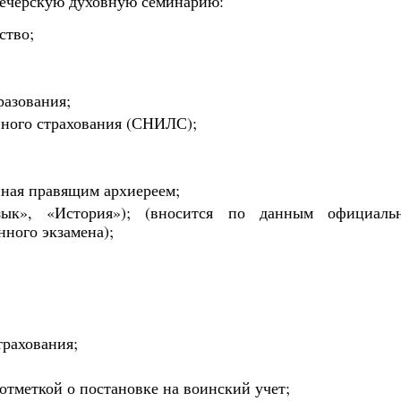
Печерскую духовную семинарию:
ство;
разования;
нного страхования (СНИЛС);
нная правящим архиереем;
зык», «История»); (вносится по данным официальн
ного экзамена);
трахования;
отметкой о постановке на воинский учет;