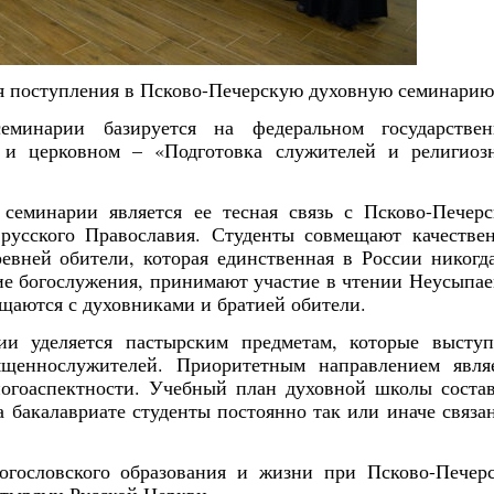
ля поступления в Псково-Печерскую духовную семинарию
еминарии базируется на федеральном государстве
» и церковном – «Подготовка служителей и религиоз
семинарии является ее тесная связь с Псково-Печер
русского Православия. Студенты совмещают качестве
евней обители, которая единственная в России никогд
е богослужения, принимают участие в чтении Неусыпа
щаются с духовниками и братией обители.
ии уделяется пастырским предметам, которые высту
щеннослужителей. Приоритетным направлением явля
ногоаспектности. Учебный план духовной школы соста
а бакалавриате студенты постоянно так или иначе связа
огословского образования и жизни при Псково-Печер
Янв
Янв
Янв
Янв
Янв
Янв
Янв
Янв
Фев
Фев
Фев
Фев
Фев
Фев
Фев
Фев
Ма
Ма
Ма
Ма
Ма
Ма
Ма
Ма
стырями Русской Церкви.