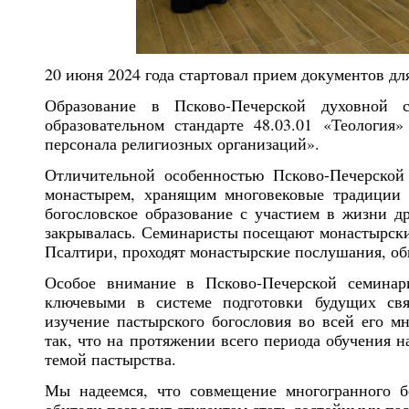
20 июня 2024 года стартовал прием документов д
Образование в Псково-Печерской духовной с
образовательном стандарте 48.03.01 «Теология
персонала религиозных организаций».
Отличительной особенностью Псково-Печерской 
монастырем, хранящим многовековые традиции 
богословское образование с участием в жизни др
закрывалась. Семинаристы посещают монастырски
Псалтири, проходят монастырские послушания, об
Особое внимание в Псково-Печерской семинар
ключевыми в системе подготовки будущих свя
изучение пастырского богословия во всей его м
так, что на протяжении всего периода обучения н
темой пастырства.
Мы надеемся, что совмещение многогранного б
обители позволит студентам стать достойными па