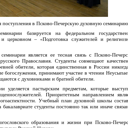
ля поступления в Псково-Печерскую духовную семинарию
еминарии базируется на федеральном государстве
» и церковном – «Подготовка служителей и религиоз
семинарии является ее тесная связь с Псково-Печер
русского Православия. Студенты совмещают качестве
евней обители, которая единственная в России никогд
е богослужения, принимают участие в чтении Неусыпа
щаются с духовниками и братией обители.
ии уделяется пастырским предметам, которые высту
щеннослужителей. Приоритетным направлением явля
ногоаспектности. Учебный план духовной школы соста
а бакалавриате студенты постоянно так или иначе связа
огословского образования и жизни при Псково-Печер
Янв
Янв
Янв
Янв
Янв
Янв
Янв
Янв
Фев
Фев
Фев
Фев
Фев
Фев
Фев
Фев
Ма
Ма
Ма
Ма
Ма
Ма
Ма
Ма
стырями Русской Церкви.