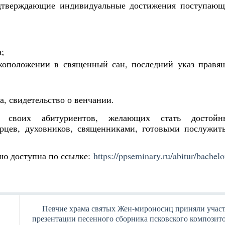
одтверждающие индивидуальные достижения поступающ
;
укоположении в священный сан, последний указ правя
а, свидетельство о венчании.
т своих абитуриентов, желающих стать достойн
рцев, духовников, священниками, готовыми послужит
ю доступна по ссылке:
https://ppseminary.ru/abitur/bachelo
Певчие храма святых Жен-мироносиц приняли участ
презентации песенного сборника псковского композит