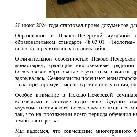
20 июня 2024 года стартовал прием документов д
Образование в Псково-Печерской духовной с
образовательном стандарте 48.03.01 «Теология
персонала религиозных организаций».
Отличительной особенностью Псково-Печерской 
монастырем, хранящим многовековые традиции 
богословское образование с участием в жизни др
закрывалась. Семинаристы посещают монастырски
Псалтири, проходят монастырские послушания, об
Особое внимание в Псково-Печерской семинар
ключевыми в системе подготовки будущих свя
изучение пастырского богословия во всей его м
так, что на протяжении всего периода обучения н
темой пастырства.
Мы надеемся, что совмещение многогранного б
обители позволит студентам стать достойными па