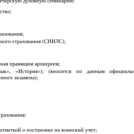
Печерскую духовную семинарию:
ство;
разования;
нного страхования (СНИЛС);
нная правящим архиереем;
зык», «История»); (вносится по данным официальн
ного экзамена);
трахования;
отметкой о постановке на воинский учет;