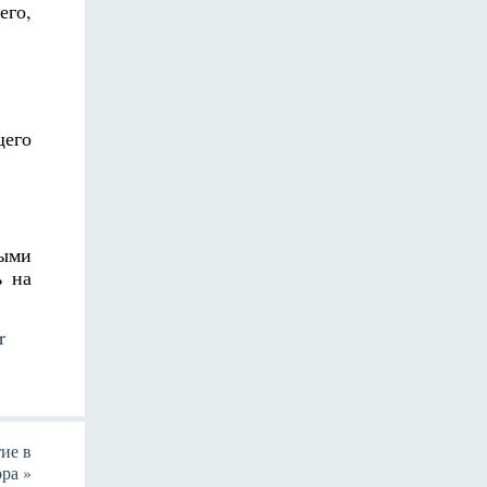
его,
щего
ыми
ь на
r
ие в
ора
»