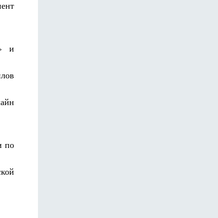
иент
» и
йлов
лайн
и по
ской