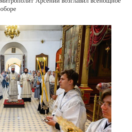
 митрополит Арсений возглавил всенощное
соборе