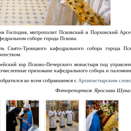
ния Господня, митрополит Псковский и Порховский Арс
федральном соборе города Пскова.
ль Свято-Троицкого кафедрального собора города Пс
венством.
ейский хор Псково-Печерского монастыря под управле
очисленные прихожане кафедрального собора и паломни
обратился ко всем собравшимся с
Архипастырским слово
Фоторепортаж Ярослава Шува
Янв
Янв
Янв
Янв
Янв
Янв
Янв
Янв
Фев
Фев
Фев
Фев
Фев
Фев
Фев
Фев
Ма
Ма
Ма
Ма
Ма
Ма
Ма
Ма