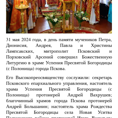
31 мая 2024 года, в день памяти мучеников Петра,
Дионисия, Андрея, Павла и Христины
Лампсакских, митрополит Псковский и
Порховский Арсений совершил Божественную
Литургию в храме Успения Пресвятой Богородицы
(с Полонища) города Пскова.
Его Высокопреосвященству сослужили: секретарь
Псковского епархиального управления, настоятель
храма Успения Пресвятой Богородицы (с
Полонища) протоиерей Андрей Вахрушев;
благочинный храмов города Пскова протоиерей
Андрей Большанин; настоятель храма Рождества
Пресвятой Богородицы села Новая Уситва
Палкинского района протоиерей Игорь Васильев;