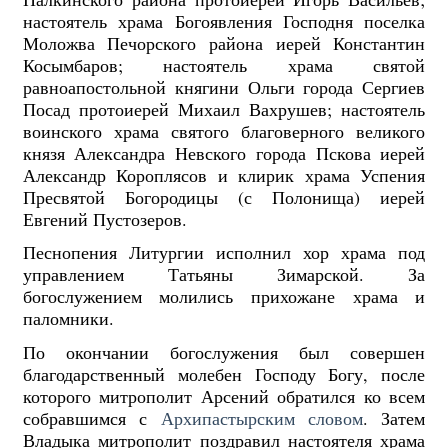
настоятель храма Богоявления Господня поселка
Моложва Печорского района иерей Константин
Косымбаров; настоятель храма святой
равноапостольной княгини Ольги города Сергиев
Посад протоиерей Михаил Вахрушев; настоятель
воинского храма святого благоверного великого
князя Александра Невского города Пскова иерей
Александр Короплясов и клирик храма Успения
Пресвятой Богородицы (с Полонища) иерей
Евгений Пустозеров.
Песнопения Литургии исполнил хор храма под
управлением Татьяны Зимарской. За
богослужением молились прихожане храма и
паломники.
По окончании богослужения был совершен
благодарственный молебен Господу Богу, после
которого митрополит Арсений обратился ко всем
собравшимся с
Архипастырским словом
. Затем
Владыка митрополит поздравил настоятеля храма