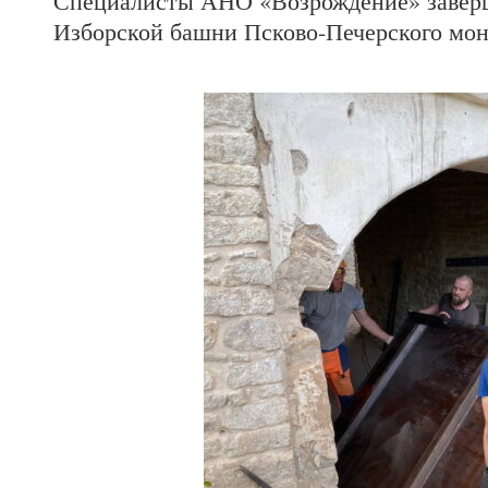
Специалисты АНО «Возрождение» заверш
Изборской башни Псково-Печерского мо