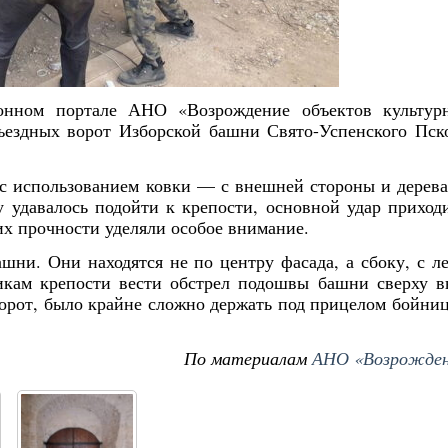
онном портале АНО «Возрождение объектов культур
ъездных ворот Изборской башни Свято-Успенского Пск
с использованием ковки — с внешней стороны и дерева
у удавалось подойти к крепости, основной удар приход
их прочности уделяли особое внимание.
ни. Они находятся не по центру фасада, а сбоку, с л
икам крепости вести обстрел подошвы башни сверху в
орот, было крайне сложно держать под прицелом бойни
По материалам
АНО «Возрожден
Янв
Янв
Янв
Янв
Янв
Янв
Янв
Янв
Фев
Фев
Фев
Фев
Фев
Фев
Фев
Фев
Ма
Ма
Ма
Ма
Ма
Ма
Ма
Ма