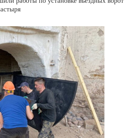
или работы по установке въездных ворот
настыря