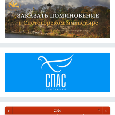
<
>
2026
▼