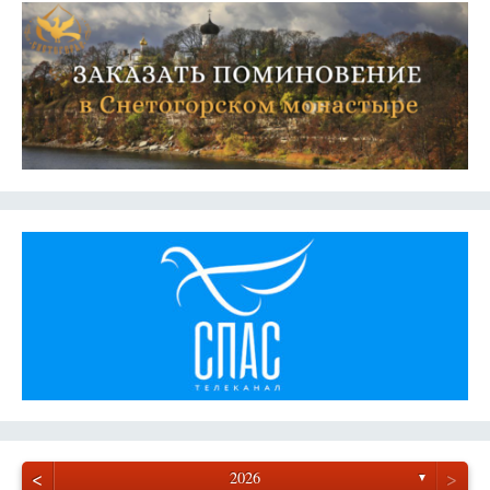
<
>
2026
▼